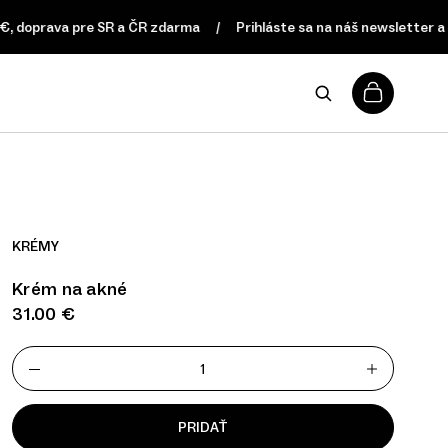
ava pre SR a ČR zdarma
Prihláste sa na náš newsletter a získajt
0
KRÉMY
Krém na akné
31.00
€
PRIDAŤ