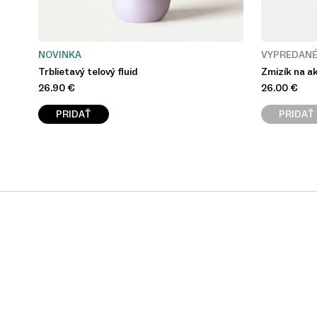
NOVINKA
VYPREDAN
Trblietavý telový fluid
Zmizík na a
26.90
€
26.00
€
PRIDAŤ
PRIDAŤ