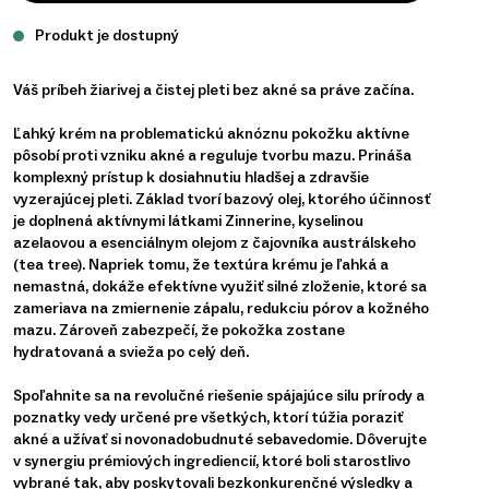
Produkt je dostupný
Váš príbeh žiarivej a čistej pleti bez akné sa práve začína.
Ľahký krém na problematickú aknóznu pokožku aktívne
pôsobí proti vzniku akné a reguluje tvorbu mazu. Prináša
komplexný prístup k dosiahnutiu hladšej a zdravšie
vyzerajúcej pleti. Základ tvorí bazový olej, ktorého účinnosť
je doplnená aktívnymi látkami Zinnerine, kyselinou
azelaovou a esenciálnym olejom z čajovníka austrálskeho
(tea tree). Napriek tomu, že textúra krému je ľahká a
nemastná, dokáže efektívne využiť silné zloženie, ktoré sa
zameriava na zmiernenie zápalu, redukciu pórov a kožného
mazu. Zároveň zabezpečí, že pokožka zostane
hydratovaná a svieža po celý deň.
Spoľahnite sa na revolučné riešenie spájajúce silu prírody a
poznatky vedy určené pre všetkých, ktorí túžia poraziť
akné a užívať si novonadobudnuté sebavedomie. Dôverujte
v synergiu prémiových ingrediencií, ktoré boli starostlivo
vybrané tak, aby poskytovali bezkonkurenčné výsledky a