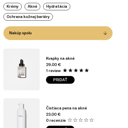
Krémy
Akné
Hydratácia
Ochrana kožnej bariéry
Nakúp spolu
Kvapky na akné
29.00
€
1 review
PRIDAŤ
Čistiaca pena na akné
23.00
€
0 recenzie