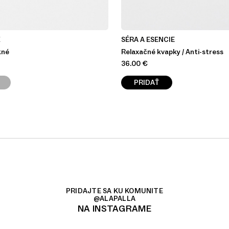
É
SÉRA A ESENCIE
kné
Relaxačné kvapky / Anti-stress
36.00
€
PRIDAŤ
PRIDAJTE SA KU KOMUNITE
@ALAPALLA
NA INSTAGRAME