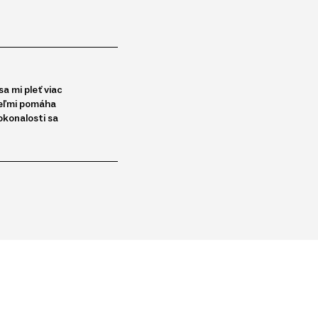
a mi pleť viac
 veľmi pomáha
okonalosti sa