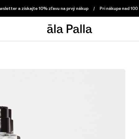
r a získajte 10% zľavu na prvý nákup
Pri nákupe nad 100 €, dopr