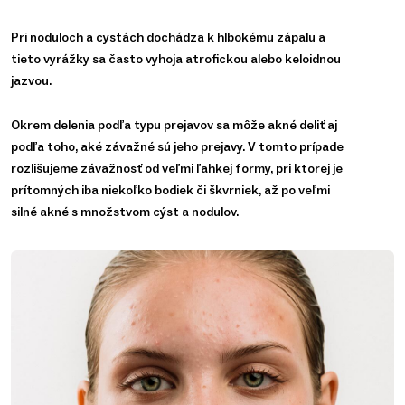
Pri noduloch a cystách dochádza k hlbokému zápalu a
tieto vyrážky sa často vyhoja atrofickou alebo keloidnou
jazvou.
Okrem delenia podľa typu prejavov sa môže akné deliť aj
podľa toho, aké závažné sú jeho prejavy. V tomto prípade
rozlišujeme závažnosť od veľmi ľahkej formy, pri ktorej je
prítomných iba niekoľko bodiek či škvrniek, až po veľmi
silné akné s množstvom cýst a nodulov.