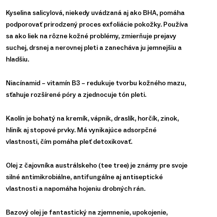
Kyselina salicylová, niekedy uvádzaná aj ako BHA, pomáha
podporovať prirodzený proces exfoliácie pokožky. Používa
sa ako liek na rôzne kožné problémy, zmierňuje prejavy
suchej, drsnej a nerovnej pleti a zanecháva ju jemnejšiu a
hladšiu.
Niacínamid – vitamín B3 – redukuje tvorbu kožného mazu,
sťahuje rozšírené póry a zjednocuje tón pleti.
Kaolín je bohatý na kremík, vápnik, draslík, horčík, zinok,
hliník aj stopové prvky. Má vynikajúce adsorpčné
vlastnosti, čím pomáha pleť detoxikovať.
Olej z čajovníka austrálskeho (tee tree) je známy pre svoje
silné antimikrobiálne, antifungálne aj antiseptické
vlastnosti a napomáha hojeniu drobných rán.
Bazový olej je fantastický na zjemnenie, upokojenie,