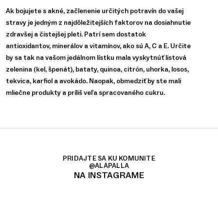
Ak bojujete s akné, začlenenie určitých potravín do vašej
stravy je jedným z najdôležitejších faktorov na dosiahnutie
zdravšej a čistejšej pleti. Patrí sem dostatok
antioxidantov, minerálov a vitamínov, ako sú A, C a E. Určite
by sa tak na vašom jedálnom lístku mala vyskytnúť listová
zelenina (kel, špenát), bataty, quinoa, citrón, uhorka, losos,
tekvica, karfiol a avokádo. Naopak, obmedziť by ste mali
mliečne produkty a príliš veľa spracovaného cukru.
PRIDAJTE SA KU KOMUNITE
@ALAPALLA
NA INSTAGRAME