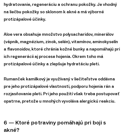
hydratovanie, regeneráciu a ochranu pokožky. Je vhodný
na liečbu pokožky so sklonom k akné a má výborné
protizápalové účinky.
Aloe vera obsahuje množstvo polysacharidov, minerálov
(vápnik, magnézium, zinok, selén), vitamínov, aminokyselín
a flavonoidov, ktoré chránia kožné bunky a napomáhajú pri
ich regenerácii aj procese hojenia. Okrem toho má
protizápalové účinky a zlepšuje hydratáciu pleti.
Rumanček kamilkový je využívaný v liečiteľstve oddávna
pre jeho protizápalové vlastnosti, podporu hojenia rán a
rozjasňovanie pleti. Pri jeho použití však treba postupovať
opatrne, pretože u mnohých vyvoláva alergickú reakciu.
6 — Ktoré potraviny pomáhajú pri boji s
akné?