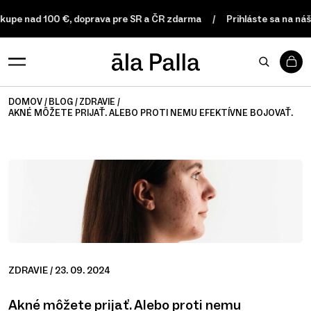
upe nad 100 €, doprava pre SR a ČR zdarma
Prihláste sa na náš n
0
DOMOV
BLOG
ZDRAVIE
AKNÉ MÔŽETE PRIJAŤ. ALEBO PROTI NEMU EFEKTÍVNE BOJOVAŤ.
ZDRAVIE
/ 23. 09. 2024
Akné môžete prijať. Alebo proti nemu