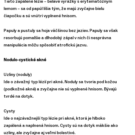
Tieto zapálené lézie – belavé vyrážky s erytematóznym
lemom – sa od papúl líšia tým, že majú zvyčajne bielu
čiapočku a sú vnútri vyplnené hnisom.
Papuly a pustuly sa hoja väčšinou bez jaziev. Papuly sa však
resorbujú pomalšie a dlhodobý zápal v nich či nesprávna
manipulácia môžu spôsobiť atrofickú jazvu.
Nodulo-cystické akné
Uzliny (noduly)
Ide o závažný typ lézií pri akné. Noduly sa tvoria pod kožou
(podkožné akné) a zvyčajne nie sú vyplnené hnisom. Bývajú
tvrdé na dotyk.
Cysty
Ide o najzávažnejší typ lézie pri akné, ktorá je hlboko
zapálená a naplnená hnisom. Cysty sú na dotyk mäkšie ako
uzliny, ale zvyčajne aj veľmi bolestivé.