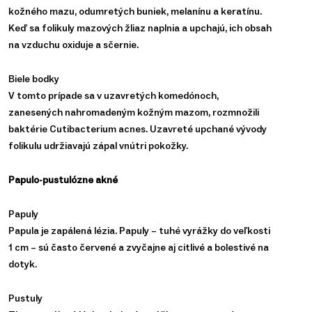
kožného mazu, odumretých buniek, melanínu a keratínu.
Keď sa folikuly mazových žliaz naplnia a upchajú, ich obsah
na vzduchu oxiduje a sčernie.
Biele bodky
V tomto prípade sa v uzavretých komedónoch,
zanesených nahromadeným kožným mazom, rozmnožili
baktérie Cutibacterium acnes. Uzavreté upchané vývody
folikulu udržiavajú zápal vnútri pokožky.
Papulo-pustulózne akné
Papuly
Papula je zapálená lézia. Papuly – tuhé vyrážky do veľkosti
1 cm – sú často červené a zvyčajne aj citlivé a bolestivé na
dotyk.
Pustuly