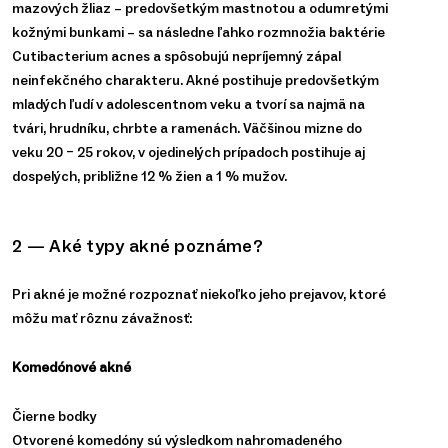
mazových žliaz – predovšetkým mastnotou a odumretými
kožnými bunkami – sa následne ľahko rozmnožia baktérie
Cutibacterium acnes a spôsobujú nepríjemný zápal
neinfekčného charakteru. Akné postihuje predovšetkým
mladých ľudí v adolescentnom veku a tvorí sa najmä na
tvári, hrudníku, chrbte a ramenách. Väčšinou mizne do
veku 20 – 25 rokov, v ojedinelých prípadoch postihuje aj
dospelých, približne 12 % žien a 1 % mužov.
2 — Aké typy akné poznáme?
Pri akné je možné rozpoznať niekoľko jeho prejavov, ktoré
môžu mať rôznu závažnosť:
Komedónové akné
Čierne bodky
Otvorené komedóny sú výsledkom nahromadeného