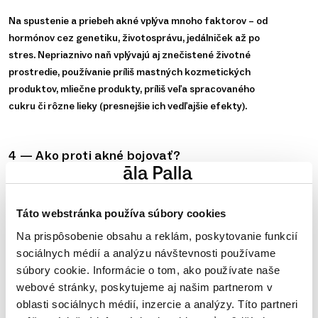
Na spustenie a priebeh akné vplýva mnoho faktorov – od
hormónov cez genetiku, životosprávu, jedálniček až po
stres. Nepriaznivo naň vplývajú aj znečistené životné
prostredie, používanie príliš mastných kozmetických
produktov, mliečne produkty, príliš veľa spracovaného
cukru či rôzne lieky (presnejšie ich vedľajšie efekty).
4 — Ako proti akné bojovať?
Správne a šetrné čistenie pleti sú spolu s dôslednou
hygienou absolútne najdôležitejším faktorom pri
Táto webstránka používa súbory cookies
zmierňovaní príznakov akné.
Na prispôsobenie obsahu a reklám, poskytovanie funkcií
Pleť treba vždy ráno vyčistiť napríklad čistiacou penou
sociálnych médií a analýzu návštevnosti používame
alebo čistiacim gélom, upraviť pH pleti tonikom a
súbory cookie. Informácie o tom, ako používate naše
pokračovať v bežnej starostlivosti s aplikovaním séra,
webové stránky, poskytujeme aj našim partnerom v
krému a SPF. Večer je zase dôležité pleť odlíčiť napríklad
oblasti sociálnych médií, inzercie a analýzy. Títo partneri
odličovacím mliekom, čistiacou penou, oleogelom alebo