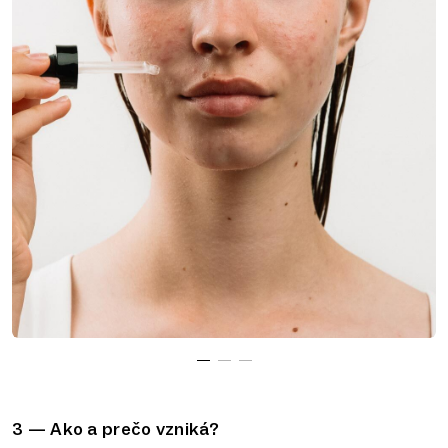
1
2
3
3 — Ako a prečo vzniká?