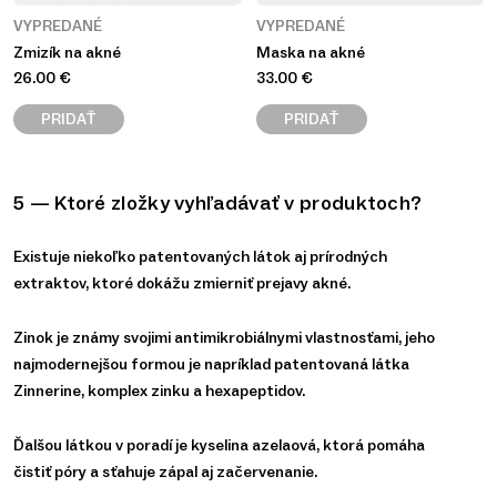
VYPREDANÉ
VYPREDANÉ
Zmizík na akné
Maska na akné
26.00
€
33.00
€
PRIDAŤ
PRIDAŤ
5 — Ktoré zložky vyhľadávať v produktoch?
Existuje niekoľko patentovaných látok aj prírodných
extraktov, ktoré dokážu zmierniť prejavy akné.
Zinok je známy svojimi antimikrobiálnymi vlastnosťami, jeho
najmodernejšou formou je napríklad patentovaná látka
Zinnerine, komplex zinku a hexapeptidov.
Ďalšou látkou v poradí je kyselina azelaová, ktorá pomáha
čistiť póry a sťahuje zápal aj začervenanie.