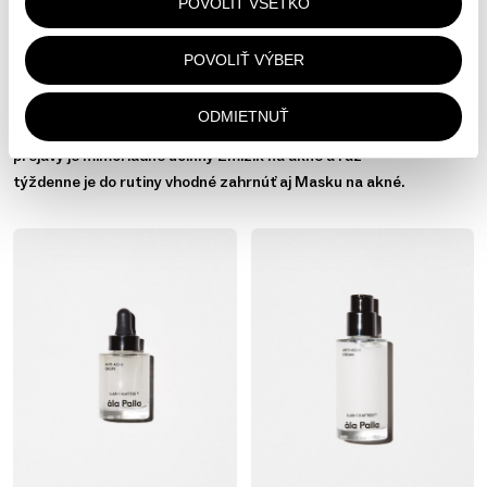
POVOLIŤ VŠETKO
Presne tak boli navrhnuté aj produkty z Antiakné línie àla
Palla. Čistiaca pena na akné zachováva zdravý mikrobióm
POVOLIŤ VÝBER
a šetrne čistí aknóznu pleť. Krém na akné a Kvapky na
akné pri pravidelnom používaní ráno a večer
ODMIETNUŤ
preukázateľne účinne zmierňujú prejavy akné. Na akútne
prejavy je mimoriadne účinný Zmizík na akné a raz
týždenne je do rutiny vhodné zahrnúť aj Masku na akné.