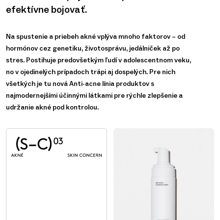
efektívne bojovať.
Na spustenie a priebeh akné vplýva mnoho faktorov – od
hormónov cez genetiku, životosprávu, jedálniček až po
stres. Postihuje predovšetkým ľudí v adolescentnom veku,
no v ojedinelých prípadoch trápi aj dospelých. Pre nich
všetkých je tu nová Anti-acne línia produktov s
najmodernejšími účinnými látkami pre rýchle zlepšenie a
udržanie akné pod kontrolou.