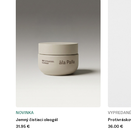
NOVINKA
VYPREDAN
Jemný čistiaci oleogél
Protivrásko
31.95
€
36.00
€