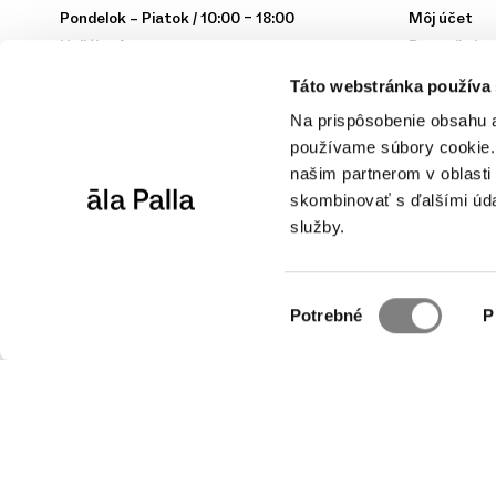
Pondelok – Piatok / 10:00 – 18:00
Môj účet
Hollého 4
Bezpečný n
902 01 Pezinok
Obchodné p
Táto webstránka používa
Ochrana os
Na prispôsobenie obsahu a
Kontakt
používame súbory cookie. 
Instagram
našim partnerom v oblasti 
YouTube
skombinovať s ďalšími údaj
Spravovať s
služby.
Výber
Potrebné
P
súhlasu
© 2026 āla Palla / Identita a web od
GOAT