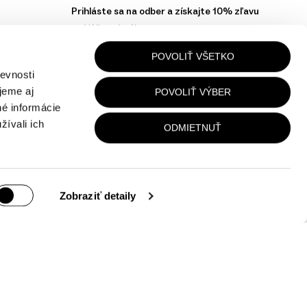
Prihláste sa na odber a získajte 10% zľavu
na Váš prvý nákup.
POVOLIŤ VŠETKO
Váš Email
evnosti
jeme aj
POVOLIŤ VÝBER
né informácie
žívali ich
ODMIETNUŤ
Zobraziť detaily