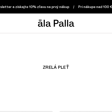
etter a získajte 10% zľavu na prvý nákup
Pri nákupe nad 100 €, 
ZRELÁ PLEŤ