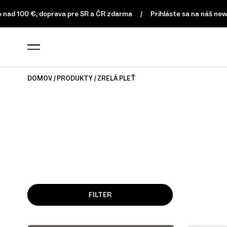
ad 100 €, doprava pre SR a ČR zdarma
Prihláste sa na náš newsl
DOMOV
PRODUKTY
ZRELÁ PLEŤ
FILTER