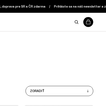
doprava pre SR a ČR zdarma
Prihláste sa na náš newsletter a zí
0