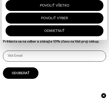
Kontakt
POVOLIŤ VŠETKO
Instagram
YouTube
POVOLIŤ VÝBER
Spravovať súhlas so súbormi cookie
ODMIETNUŤ
NEWSLETTER
Prihláste sa na odber a získajte 10% zľavu na Váš prvý nákup.
Váš Email
© 2026 āla Palla / Identita a web od
GOAT