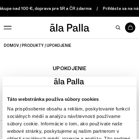
nákupe nad 100 €, doprava pre SR a ČR zdarma
Prihláste sa na ná
0
DOMOV
PRODUKTY
UPOKOJENIE
UPOKOJENIE
FILTER
Táto webstránka používa súbory cookies
Na prispôsobenie obsahu a reklám, poskytovanie funkcií
sociálnych médií a analýzu návštevnosti používame
súbory cookie. Informácie o tom, ako používate naše
webové stránky, poskytujeme aj našim partnerom v
oblasti sociálnych médií, inzercie a analýzy. Títo partneri