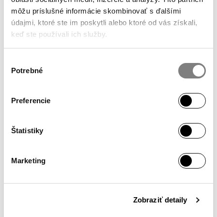
PRIDAJTE SA KU KOMUNITE
@ALAPALLA
môžu príslušné informácie skombinovať s ďalšími
NA INSTAGRAME
údajmi, ktoré ste im poskytli alebo ktoré od vás získali,
keď ste používali ich služby.
Výber
Potrebné
súhlasu
SHOWROOM
Pondelok – Piatok / 10:00 – 18:00
Preferencie
Hollého 4
902 01 Pezinok
Štatistiky
INFO
Marketing
Môj účet
Bezpečný nákup
Obchodné podmienky
Zobraziť detaily
Ochrana osobných údajov