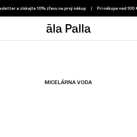
letter a získajte 10% zľavu na prvý nákup
Pri nákupe nad 100 €,
MICELÁRNA VODA