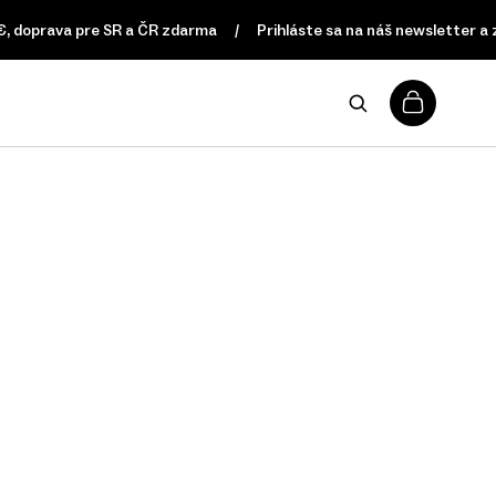
 doprava pre SR a ČR zdarma
Prihláste sa na náš newsletter a z
0