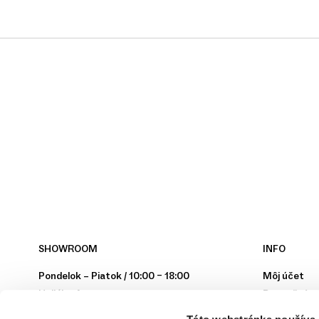
SHOWROOM
INFO
Pondelok – Piatok / 10:00 – 18:00
Môj účet
Hollého 4
Bezpečný n
902 01 Pezinok
Obchodné p