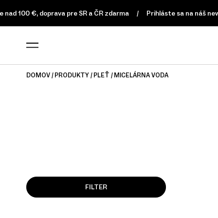
nad 100 €, doprava pre SR a ČR zdarma
Prihláste sa na náš news
DOMOV
PRODUKTY
PLEŤ
MICELÁRNA VODA
FILTER