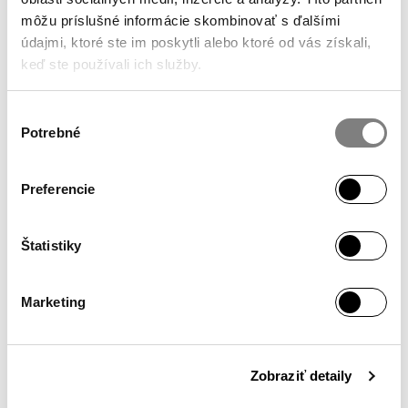
JOIN THE COMMUNITY
@ALAPALLA
môžu príslušné informácie skombinovať s ďalšími
ON INSTAGRAM
údajmi, ktoré ste im poskytli alebo ktoré od vás získali,
keď ste používali ich služby.
Výber
Potrebné
súhlasu
SHOWROOM
Monday – Friday / 10:00 – 18:00
Preferencie
Hollého 4
902 01 Pezinok
Štatistiky
INFO
Marketing
My Account
Secure Shopping
Terms & Conditions
Zobraziť detaily
Privacy Policy