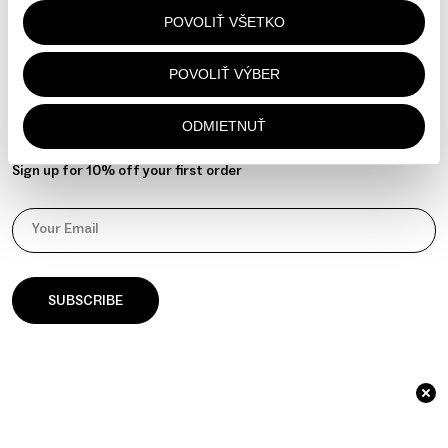
Contact
POVOLIŤ VŠETKO
Instagram
YouTube
POVOLIŤ VÝBER
Manage your cookie preferences
ODMIETNUŤ
NEWSLETTER
Sign up for 10% off your first order
Your Email
© 2026 āla Palla / Identity & Website by
GOAT