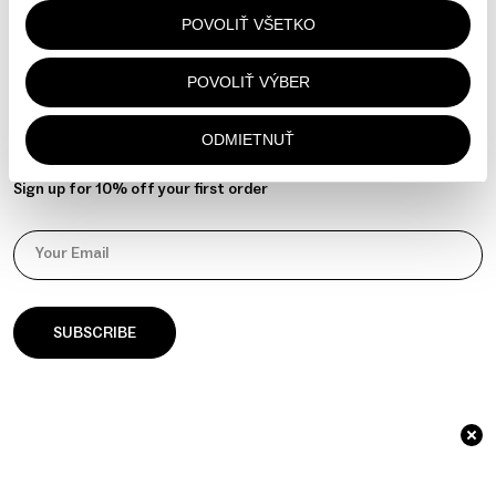
Contact
POVOLIŤ VŠETKO
Instagram
YouTube
POVOLIŤ VÝBER
Manage your cookie preferences
ODMIETNUŤ
NEWSLETTER
Sign up for 10% off your first order
Your Email
© 2026 āla Palla / Identity & Website by
GOAT