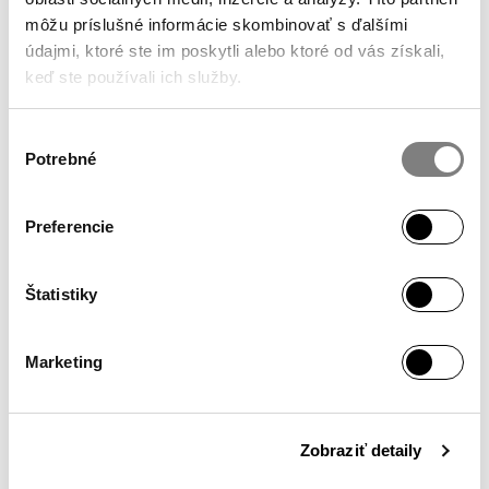
JOIN THE COMMUNITY
@ALAPALLA
môžu príslušné informácie skombinovať s ďalšími
ON INSTAGRAM
údajmi, ktoré ste im poskytli alebo ktoré od vás získali,
keď ste používali ich služby.
Výber
Potrebné
súhlasu
SHOWROOM
Monday – Friday / 10:00 – 18:00
Preferencie
Hollého 4
902 01 Pezinok
Štatistiky
INFO
Marketing
My Account
Secure Shopping
Terms & Conditions
Zobraziť detaily
Privacy Policy