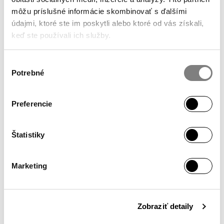
JOIN THE COMMUNITY
@ALAPALLA
môžu príslušné informácie skombinovať s ďalšími
ON INSTAGRAM
údajmi, ktoré ste im poskytli alebo ktoré od vás získali,
keď ste používali ich služby.
Výber
Potrebné
súhlasu
SHOWROOM
Monday – Friday / 10:00 – 18:00
Preferencie
Hollého 4
902 01 Pezinok
Štatistiky
INFO
Marketing
My Account
Secure Shopping
Terms & Conditions
Zobraziť detaily
Privacy Policy