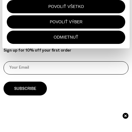
Contact
POVOLIŤ VŠETKO
Instagram
YouTube
POVOLIŤ VÝBER
Manage your cookie preferences
ODMIETNUŤ
NEWSLETTER
Sign up for 10% off your first order
Your Email
© 2026 āla Palla / Identity & Website by
GOAT