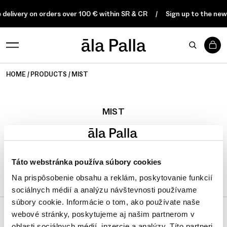
 delivery on orders over 100 € within SR & CR
Sign up to the new
0
HOME
PRODUCTS
MIST
MIST
FILTER
Táto webstránka používa súbory cookies
Na prispôsobenie obsahu a reklám, poskytovanie funkcií
sociálnych médií a analýzu návštevnosti používame
súbory cookie. Informácie o tom, ako používate naše
webové stránky, poskytujeme aj našim partnerom v
oblasti sociálnych médií, inzercie a analýzy. Títo partneri