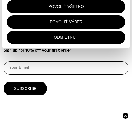
Contact
POVOLIŤ VŠETKO
Instagram
YouTube
POVOLIŤ VÝBER
Manage your cookie preferences
ODMIETNUŤ
NEWSLETTER
Sign up for 10% off your first order
Your Email
© 2026 āla Palla / Identity & Website by
GOAT