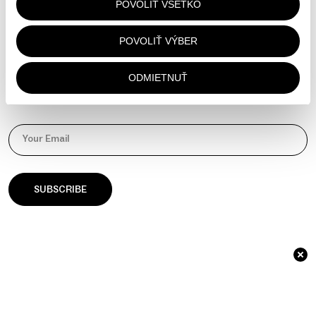
POVOLIŤ VŠETKO
YouTube
Manage your cookie preferences
POVOLIŤ VÝBER
NEWSLETTER
ODMIETNUŤ
Sign up for 10% off your first order
Your Email
© 2026 āla Palla / Identity & Website by
GOAT