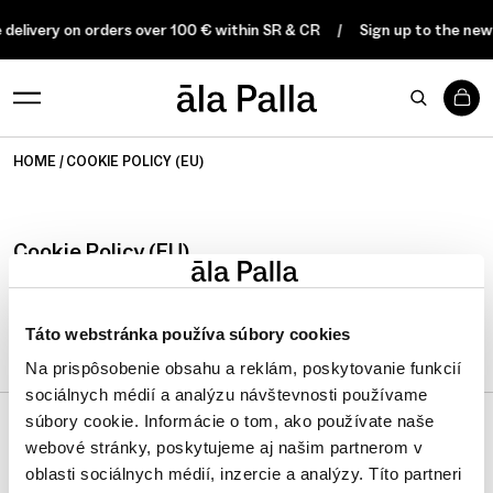
 delivery on orders over 100 € within SR & CR
Sign up to the new
0
HOME
COOKIE POLICY (EU)
Cookie Policy (EU)
[cmplz-document type=”cookie-statement” region=”eu”]
Táto webstránka používa súbory cookies
Na prispôsobenie obsahu a reklám, poskytovanie funkcií
sociálnych médií a analýzu návštevnosti používame
súbory cookie. Informácie o tom, ako používate naše
webové stránky, poskytujeme aj našim partnerom v
JOIN THE COMMUNITY
oblasti sociálnych médií, inzercie a analýzy. Títo partneri
@ALAPALLA